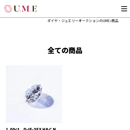
ダイヤ・ジュエリーオークションのUME
»
商品
全ての商品
1.00ct D-IF-3EX H&C N