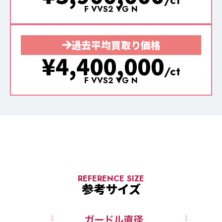
F VVS2 VG N
過去平均買取り価格
¥4,400,000
/ct
F VVS2 VG N
REFERENCE SIZE
参考サイズ