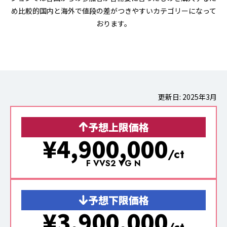
め比較的国内と海外で値段の差がつきやすいカテゴリーになって
おります。
更新日: 2025年3月
予想上限価格
¥4,900,000
/ct
F VVS2 VG N
予想下限価格
¥3,900,000
/ct